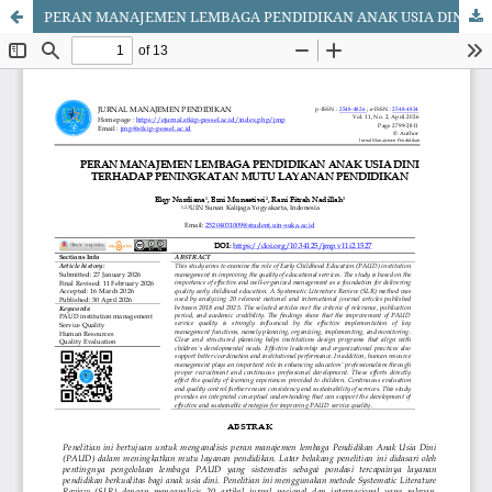
PERAN MANAJEMEN LEMBAGA PENDIDIKAN ANAK USIA DINI TERHADAP PENINGKATAN MUTU LAYANAN PENDIDIKAN