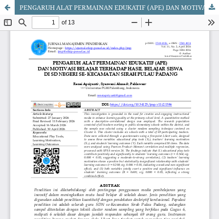
PENGARUH ALAT PERMAINAN EDUKATIF (APE) DAN MOTIVASI BELAJAR TERHADAP HASIL BELAJAR SISWA DI SD NEGERI SE- KECAMATAN SIRAH PULAU PADANG