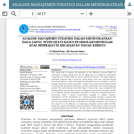
ANALISIS MANAJEMEN STRATEGI DALAM MENINGKATKAN DAYA SAING: STUDI MULTI-KASUS DI SEKOLAH MENENGAH ATAS SEDERAJAT DI KECAMATAN DANAU KERINCI