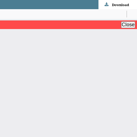
Download