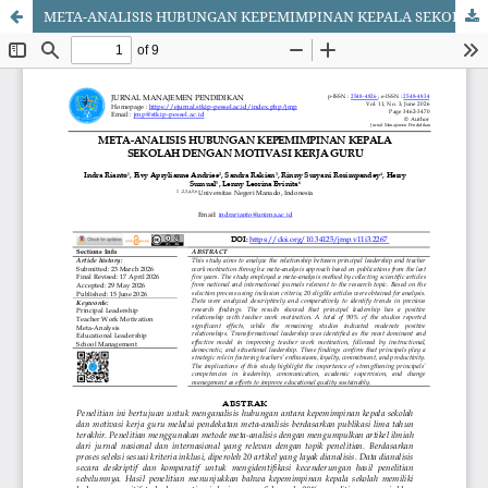
META-ANALISIS HUBUNGAN KEPEMIMPINAN KEPALA SEKOLAH DENGAN MOTIVASI KERJA GURU