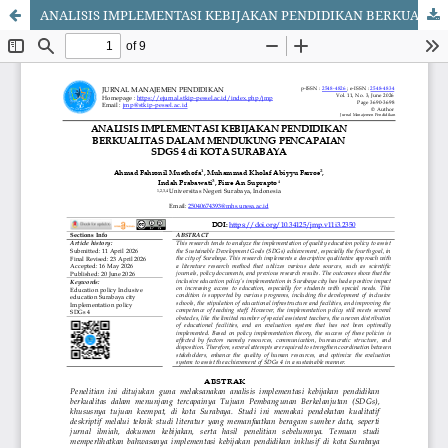
ANALISIS IMPLEMENTASI KEBIJAKAN PENDIDIKAN BERKUALITAS DALAM MENDUKUNG PENCAPAIAN SDGS 4 di KOTA SURABAYA