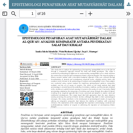
EPISTEMOLOGI PENAFSIRAN AYAT MUTASYĀBIHĀT DALAM AL-QUR’AN: ANALISIS KOMPARATIF ANTARA PENDEKATAN SALAF DAN KHALAF