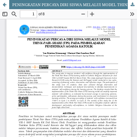
PENINGKATAN PERCAYA DIRI SISWA MELALUI MODEL THINK-PAIR-SHARE (TPS) PADA PEMBELAJARAN PENDIDIKAN AGAMA KATOLIK