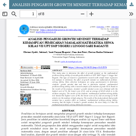
ANALISIS PENGARUH GROWTH MINDSET TERHADAP KEMAMPUAN PEMECAHAN MASALAH MATEMATIKA SISWA KELAS VII UPT SMP NEGERI 1 LINGGO SARI BAGANTI