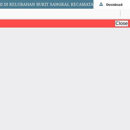
PENGARUH KOMUNIKASI INTERPERSONAL GURU DAN LINGKUNGAN SEKOLAH TERHADAP HASIL BELAJAR SISWA SD NEGERI DI KELURAHAN BUKIT SANGKAL KECAMATAN KALIDONI PALEMBANG
Download