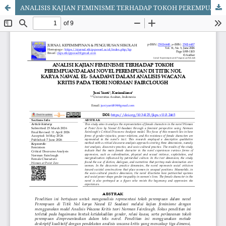
ANALISIS KAJIAN FEMINISME TERHADAP TOKOH PEREMPUAN DALAM NOVEL PEREMPUAN DI TITIK NOL KARYA NAWAL EL- SAADAWI DALAM MODEL ANALISIS WACANA KRITIS PADA TEORI NORMAN FAIRCLOUGH