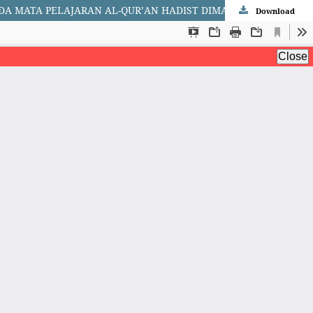
OPTIMALISASI PENGGUNAAN MEDIA AUDIO VISUALINTERAKTIF UNTUK MENINGKATKAN PEMAHAMAN SISWAKELAS IX PADA MATA PELAJARAN AL-QUR’AN HADIST DIMADRASAH TSANAWIYAH AL- MUNAWWARAH KOTA JAMBI
Download