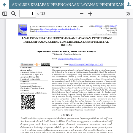
ANALISIS KESIAPAN PERENCANAAN LAYANAN PENDIDIKAN INKLUSIF PADA KURIKULUM MERDEKA DI SMP ISLAM AL-IKHLAS