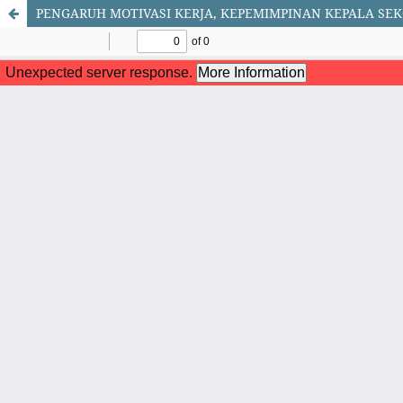
PENGARUH MOTIVASI KERJA, KEPEMIMPINAN KEPALA SE