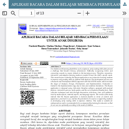
APLIKASI BACARA DALAM BELAJAR MEMBACA PERMULAAN UNTUK ANAK DISLEKSIA