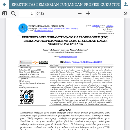
EFEKTIFITAS PEMBERIAN TUNJANGAN PROFESI GURU (TPG) TERHADAP PROFESIONALISME GURU DI SEKOLAH DASAR NEGERI 171 PALEMBANG