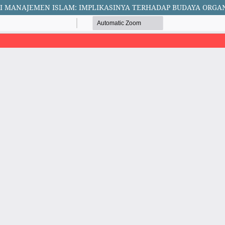
AI MANAJEMEN ISLAM: IMPLIKASINYA TERHADAP BUDAYA ORGAN