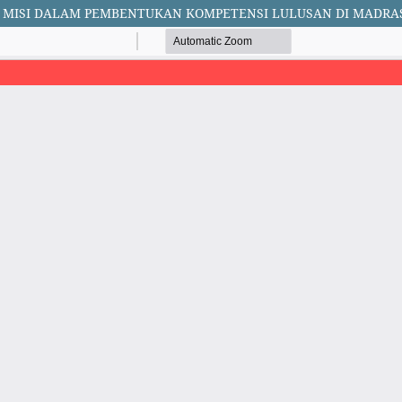
SI MISI DALAM PEMBENTUKAN KOMPETENSI LULUSAN DI MADR