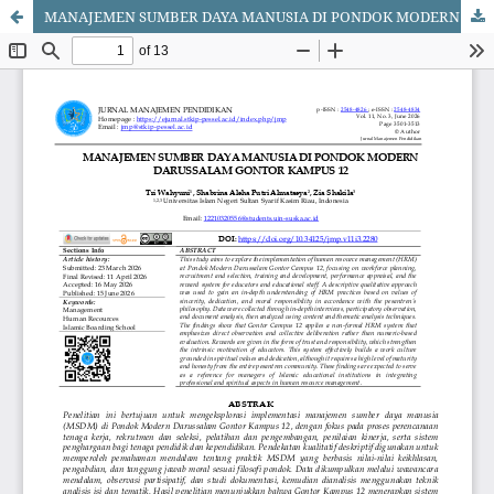
MANAJEMEN SUMBER DAYA MANUSIA DI PONDOK MODERN DARUSSALAM GONTOR KAMPUS 12