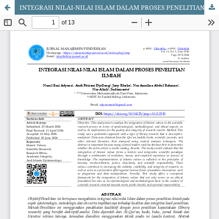
INTEGRASI NILAI-NILAI ISLAM DALAM PROSES PENELITIAN ILMIAH