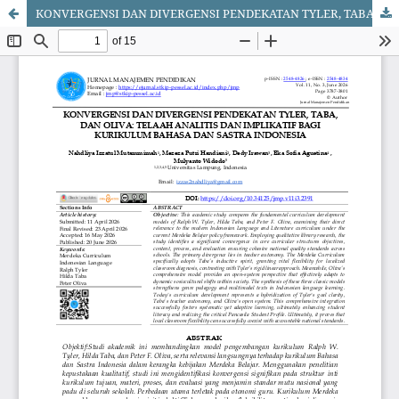
KONVERGENSI DAN DIVERGENSI PENDEKATAN TYLER, TABA, DAN OLIVA: TELAAH ANALITIS DAN IMPLIKATIF BAGI KURIKULUM BAHASA DAN SASTRA INDONESIA