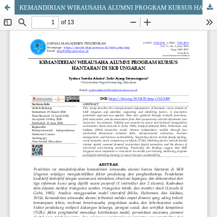
KEMANDIRIAN WIRAUSAHA ALUMNI PROGRAM KURSUS HANTARAN DI SKB UNGARAN