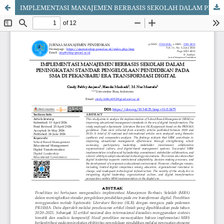
IMPLEMENTASI MANAJEMEN BERBASIS SEKOLAH DALAM PENINGKATAN STANDAR PENGELOLAAN PENDIDIKAN PADA SMA DI PEKANBARU ERA TRANSFORMASI DIGITAL