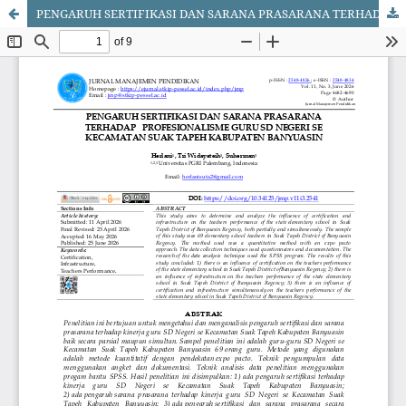
PENGARUH SERTIFIKASI DAN SARANA PRASARANA TERHADAP PROFESIONALISME GURU SD NEGERI SE KECAMATAN SUAK TAPEH KABUPATEN BANYUASIN