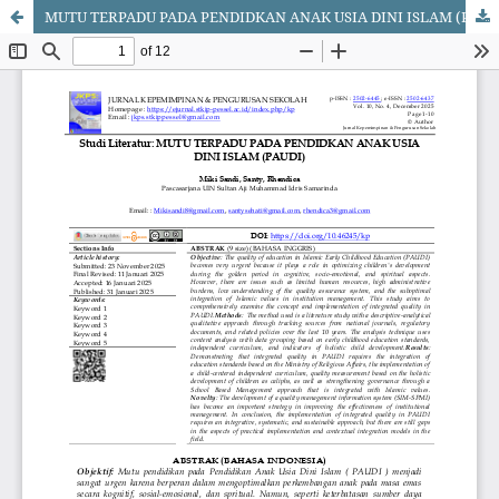
MUTU TERPADU PADA PENDIDKAN ANAK USIA DINI ISLAM (PAUDI)