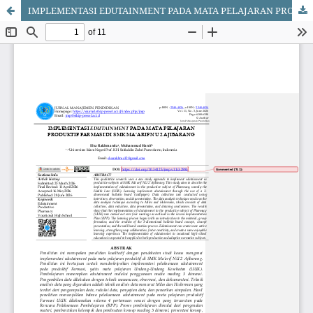
IMPLEMENTASI EDUTAINMENT PADA MATA PELAJARAN PRODUKTIF FARMASI DI SMK MA’ARIF NU 2 AJIBARANG