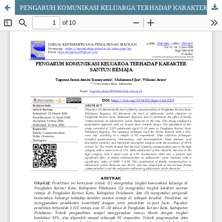
PENGARUH KOMUNIKASI KELUARGA TERHADAP KARAKTER SANTUN REMAJA