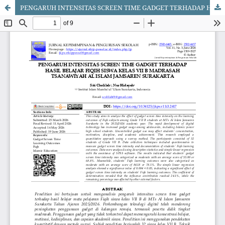
PENGARUH INTENSITAS SCREEN TIME GADGET TERHADAP HASIL BELAJAR FIQIH SISWA KELAS VII B MADRASAH TSANAWIYAH AL ISLAM JAMSAREN SURAKARTA