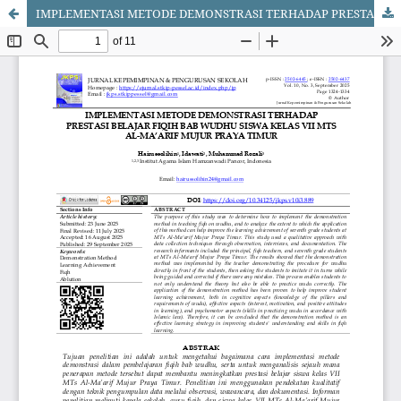
IMPLEMENTASI METODE DEMONSTRASI TERHADAP PRESTASI BELAJAR FIQIH BAB WUDHU SISWA KELAS VII MTS AL-MA’ARIF MUJUR PRAYA TIMUR