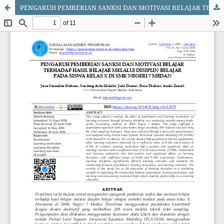
PENGARUH PEMBERIAN SANKSI DAN MOTIVASI BELAJAR TERHADAP HASIL BELAJAR MELALUI DISIPLIN BELAJAR PADA SISWA KELAS X DI SMK NEGERI 7 MEDAN