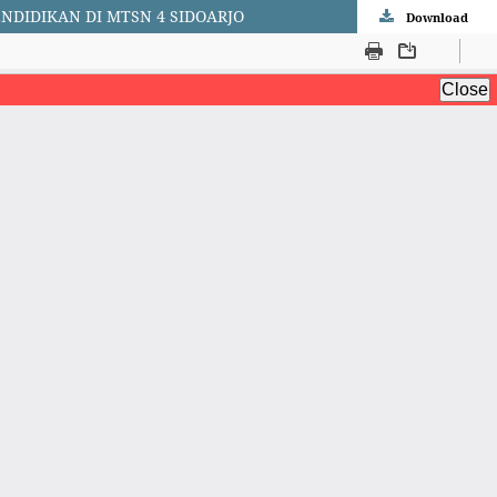
DIDIKAN DI MTSN 4 SIDOARJO
Download