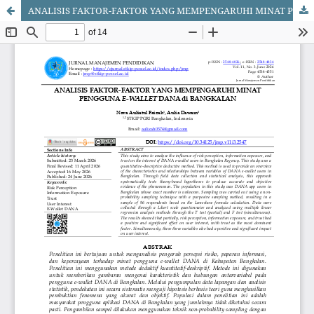
ANALISIS FAKTOR-FAKTOR YANG MEMPENGARUHI MINAT PENGGUNA E-WALLET DANA di BANGKALAN