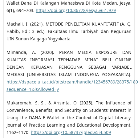
Wallet Dana Di Kalangan Mahasiswa Di Kota Medan. Jesya,
6(1), 694–703.
https://doi.org/10.36778/jesya.v6i1.979
Machali, I. (2021). METODE PENELITIAN KUANTITATIF (A. Q.
Habib, Ed.; 3 ed.). Fakultaas Ilmu Tarbiyah dan Keguruan
UIN Sunan Kalijaga Yogyakarta.
Mimanda, A. (2020). PERAN MEDIA EXPOSURE DAN
KUALITAS INFORMASI TERHADAP MINAT BELI ONLINE
DENGAN KEPUASAN PENGGUNA SEBAGAI VARIABEL
MEDIASI [UNIVERSITAS ISLAM INDONESIA YOGYAKARTA].
https://dspace.uii.ac.id/bitstream/handle/123456789/28375/
sequence=1&isAllowed=y
Mukaromah, S. S., & Arisinta, O. (2025). The Influence of
Convenience, Benefits, and Security on Students’ Interest in
Using the DANA E-Wallet in the Context of Digital Literacy.
Journal of Practice Learning and Educational Development,
1162–1170.
https://doi.org/10.58737/jpled.v5i4.509