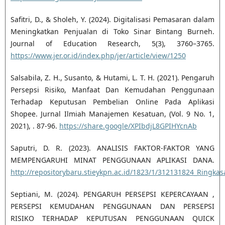
Safitri, D., & Sholeh, Y. (2024). Digitalisasi Pemasaran dalam
Meningkatkan Penjualan di Toko Sinar Bintang Burneh.
Journal of Education Research, 5(3), 3760–3765.
https://www.jer.or.id/index.php/jer/article/view/1250
Salsabila, Z. H., Susanto, & Hutami, L. T. H. (2021). Pengaruh
Persepsi Risiko, Manfaat Dan Kemudahan Penggunaan
Terhadap Keputusan Pembelian Online Pada Aplikasi
Shopee. Jurnal Ilmiah Manajemen Kesatuan, (Vol. 9 No. 1,
2021), . 87-96.
https://share.google/XPIbdjL8GPIHYcnAb
Saputri, D. R. (2023). ANALISIS FAKTOR-FAKTOR YANG
MEMPENGARUHI MINAT PENGGUNAAN APLIKASI DANA.
http://repositorybaru.stieykpn.ac.id/1823/1/312131824_Ringka
Septiani, M. (2024). PENGARUH PERSEPSI KEPERCAYAAN ,
PERSEPSI KEMUDAHAN PENGGUNAAN DAN PERSEPSI
RISIKO TERHADAP KEPUTUSAN PENGGUNAAN QUICK