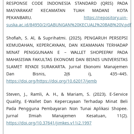
RESPONSE CODE INDONESIA STANDARD (QRIS) PADA
MASYARAKAT KECAMATAN TUAH MADANI KOTA
PEKANBARU.
https://repository.uin-
suska.ac.id/84950/2/GABUNGAN%20KECUALI%20BAB%20V.pdf
Shofiah, S. Al, & Suprihatmi. (2025). PENGARUH PERSEPSI
KEMUDAHAN, KEPERCAYAAN, DAN KEAMANAN TERHADAP
MINAT PENGGUNAAN E – WALLET SHOPEEPAY PADA
MAHASISWA FAKULTAS EKONOMI DAN BISNIS UNIVERSITAS
SLAMET RIYADI SURAKARTA. Jurnal Ekonomi Manajemen
Dan Bisnis, 2(6 i), 435–445.
https://doi.org/https://doi.org/10.62017/jemb
Steven, J., Ramli, A. H., & Mariam, S. (2023). E-Service
Quality, E-Wallet Dan Kepercayaan Terhadap Minat Beli
Pada Pengguna Pembayaran Non Tunai Aplikasi Shopee.
Jurnal Ilmiah Manajemen Kesatuan, 11(2).
https://doi.org/10.37641/jimkes.v11i2.1997