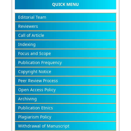
QUICK MENU
Editorial Team
Reviewers
Call of Article
Indexing
Focus and Scope
Publication Frequency
Copyright Notice
Peer Review Process
Open Access Policy
Archiving
Publication Etnics
Plagiarism Policy
Withdrawal of Manuscript