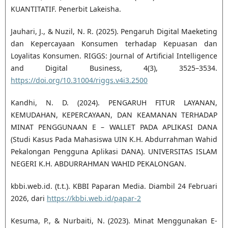
KUANTITATIF. Penerbit Lakeisha.
Jauhari, J., & Nuzil, N. R. (2025). Pengaruh Digital Maeketing
dan Kepercayaan Konsumen terhadap Kepuasan dan
Loyalitas Konsumen. RIGGS: Journal of Artificial Intelligence
and Digital Business, 4(3), 3525–3534.
https://doi.org/10.31004/riggs.v4i3.2500
Kandhi, N. D. (2024). PENGARUH FITUR LAYANAN,
KEMUDAHAN, KEPERCAYAAN, DAN KEAMANAN TERHADAP
MINAT PENGGUNAAN E – WALLET PADA APLIKASI DANA
(Studi Kasus Pada Mahasiswa UIN K.H. Abdurrahman Wahid
Pekalongan Pengguna Aplikasi DANA). UNIVERSITAS ISLAM
NEGERI K.H. ABDURRAHMAN WAHID PEKALONGAN.
kbbi.web.id. (t.t.). KBBI Paparan Media. Diambil 24 Februari
2026, dari
https://kbbi.web.id/papar-2
Kesuma, P., & Nurbaiti, N. (2023). Minat Menggunakan E-