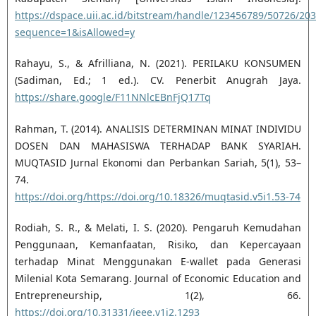
https://dspace.uii.ac.id/bitstream/handle/123456789/50726/20
sequence=1&isAllowed=y
Rahayu, S., & Afrilliana, N. (2021). PERILAKU KONSUMEN
(Sadiman, Ed.; 1 ed.). CV. Penerbit Anugrah Jaya.
https://share.google/F11NNlcEBnFjQ17Tq
Rahman, T. (2014). ANALISIS DETERMINAN MINAT INDIVIDU
DOSEN DAN MAHASISWA TERHADAP BANK SYARIAH.
MUQTASID Jurnal Ekonomi dan Perbankan Sariah, 5(1), 53–
74.
https://doi.org/https://doi.org/10.18326/muqtasid.v5i1.53-74
Rodiah, S. R., & Melati, I. S. (2020). Pengaruh Kemudahan
Penggunaan, Kemanfaatan, Risiko, dan Kepercayaan
terhadap Minat Menggunakan E-wallet pada Generasi
Milenial Kota Semarang. Journal of Economic Education and
Entrepreneurship, 1(2), 66.
https://doi.org/10.31331/jeee.v1i2.1293