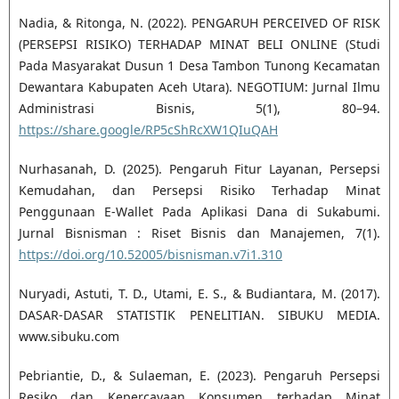
Nadia, & Ritonga, N. (2022). PENGARUH PERCEIVED OF RISK
(PERSEPSI RISIKO) TERHADAP MINAT BELI ONLINE (Studi
Pada Masyarakat Dusun 1 Desa Tambon Tunong Kecamatan
Dewantara Kabupaten Aceh Utara). NEGOTIUM: Jurnal Ilmu
Administrasi Bisnis, 5(1), 80–94.
https://share.google/RP5cShRcXW1QIuQAH
Nurhasanah, D. (2025). Pengaruh Fitur Layanan, Persepsi
Kemudahan, dan Persepsi Risiko Terhadap Minat
Penggunaan E-Wallet Pada Aplikasi Dana di Sukabumi.
Jurnal Bisnisman : Riset Bisnis dan Manajemen, 7(1).
https://doi.org/10.52005/bisnisman.v7i1.310
Nuryadi, Astuti, T. D., Utami, E. S., & Budiantara, M. (2017).
DASAR-DASAR STATISTIK PENELITIAN. SIBUKU MEDIA.
www.sibuku.com
Pebriantie, D., & Sulaeman, E. (2023). Pengaruh Persepsi
Resiko dan Kepercayaan Konsumen terhadap Minat