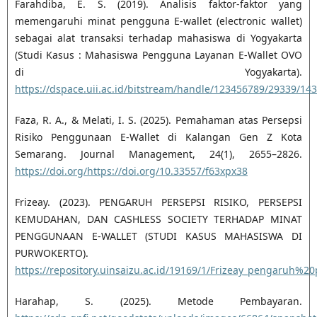
Farahdiba, E. S. (2019). Analisis faktor-faktor yang
memengaruhi minat pengguna E-wallet (electronic wallet)
sebagai alat transaksi terhadap mahasiswa di Yogyakarta
(Studi Kasus : Mahasiswa Pengguna Layanan E-Wallet OVO
di Yogyakarta).
https://dspace.uii.ac.id/bitstream/handle/123456789/29339
Faza, R. A., & Melati, I. S. (2025). Pemahaman atas Persepsi
Risiko Penggunaan E-Wallet di Kalangan Gen Z Kota
Semarang. Journal Management, 24(1), 2655–2826.
https://doi.org/https://doi.org/10.33557/f63xpx38
Frizeay. (2023). PENGARUH PERSEPSI RISIKO, PERSEPSI
KEMUDAHAN, DAN CASHLESS SOCIETY TERHADAP MINAT
PENGGUNAAN E-WALLET (STUDI KASUS MAHASISWA DI
PURWOKERTO).
https://repository.uinsaizu.ac.id/19169/1/Frizeay_pengaruh
Harahap, S. (2025). Metode Pembayaran.