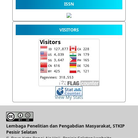
ISSN
VISITORS
View My Stats
Lembaga Penelitian dan Pengabdian Masyarakat, STKIP
Pesisir Selatan