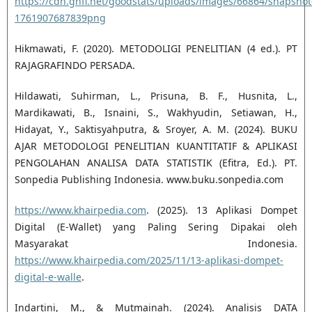
https://cdn.gnfi.net/goodstats/uploads/images/66864/snapshot
1761907687839png
Hikmawati, F. (2020). METODOLIGI PENELITIAN (4 ed.). PT
RAJAGRAFINDO PERSADA.
Hildawati, Suhirman, L., Prisuna, B. F., Husnita, L.,
Mardikawati, B., Isnaini, S., Wakhyudin, Setiawan, H.,
Hidayat, Y., Saktisyahputra, & Sroyer, A. M. (2024). BUKU
AJAR METODOLOGI PENELITIAN KUANTITATIF & APLIKASI
PENGOLAHAN ANALISA DATA STATISTIK (Efitra, Ed.). PT.
Sonpedia Publishing Indonesia. www.buku.sonpedia.com
https://www.khairpedia.com
. (2025). 13 Aplikasi Dompet
Digital (E-Wallet) yang Paling Sering Dipakai oleh
Masyarakat Indonesia.
https://www.khairpedia.com/2025/11/13-aplikasi-dompet-
digital-e-walle
.
Indartini, M., & Mutmainah. (2024). Analisis DATA