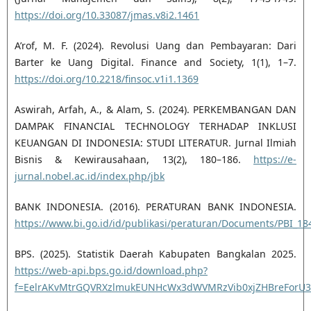
https://doi.org/10.33087/jmas.v8i2.1461
A’rof, M. F. (2024). Revolusi Uang dan Pembayaran: Dari
Barter ke Uang Digital. Finance and Society, 1(1), 1–7.
https://doi.org/10.2218/finsoc.v1i1.1369
Aswirah, Arfah, A., & Alam, S. (2024). PERKEMBANGAN DAN
DAMPAK FINANCIAL TECHNOLOGY TERHADAP INKLUSI
KEUANGAN DI INDONESIA: STUDI LITERATUR. Jurnal Ilmiah
Bisnis & Kewirausahaan, 13(2), 180–186.
https://e-
jurnal.nobel.ac.id/index.php/jbk
BANK INDONESIA. (2016). PERATURAN BANK INDONESIA.
https://www.bi.go.id/id/publikasi/peraturan/Documents/PBI_18
BPS. (2025). Statistik Daerah Kabupaten Bangkalan 2025.
https://web-api.bps.go.id/download.php?
f=EelrAKvMtrGQVRXzlmukEUNHcWx3dWVMRzVib0xjZHBreForU