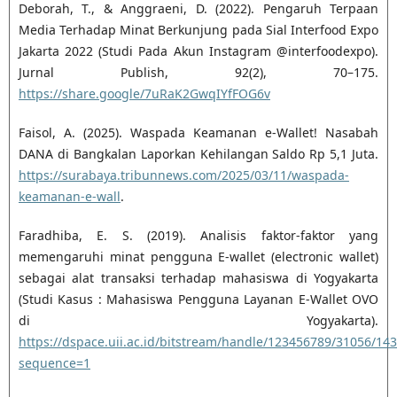
Deborah, T., & Anggraeni, D. (2022). Pengaruh Terpaan
Media Terhadap Minat Berkunjung pada Sial Interfood Expo
Jakarta 2022 (Studi Pada Akun Instagram @interfoodexpo).
Jurnal Publish, 92(2), 70–175.
https://share.google/7uRaK2GwqIYfFOG6v
Faisol, A. (2025). Waspada Keamanan e-Wallet! Nasabah
DANA di Bangkalan Laporkan Kehilangan Saldo Rp 5,1 Juta.
https://surabaya.tribunnews.com/2025/03/11/waspada-
keamanan-e-wall
.
Faradhiba, E. S. (2019). Analisis faktor-faktor yang
memengaruhi minat pengguna E-wallet (electronic wallet)
sebagai alat transaksi terhadap mahasiswa di Yogyakarta
(Studi Kasus : Mahasiswa Pengguna Layanan E-Wallet OVO
di Yogyakarta).
https://dspace.uii.ac.id/bitstream/handle/123456789/31056
sequence=1