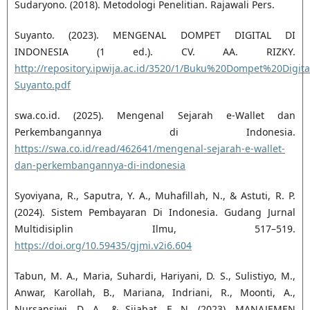
Sudaryono. (2018). Metodologi Penelitian. Rajawali Pers.
Suyanto. (2023). MENGENAL DOMPET DIGITAL DI
INDONESIA (1 ed.). CV. AA. RIZKY.
http://repository.ipwija.ac.id/3520/1/Buku%20Dompet%20Digit
Suyanto.pdf
swa.co.id. (2025). Mengenal Sejarah e-Wallet dan
Perkembangannya di Indonesia.
https://swa.co.id/read/462641/mengenal-sejarah-e-wallet-
dan-perkembangannya-di-indonesia
Syoviyana, R., Saputra, Y. A., Muhafillah, N., & Astuti, R. P.
(2024). Sistem Pembayaran Di Indonesia. Gudang Jurnal
Multidisiplin Ilmu, 517–519.
https://doi.org/10.59435/gjmi.v2i6.604
Tabun, M. A., Maria, Suhardi, Hariyani, D. S., Sulistiyo, M.,
Anwar, Karollah, B., Mariana, Indriani, R., Moonti, A.,
Nursansiwi, D. A., & Sijabat, F. N. (2023). MANAJEMEN