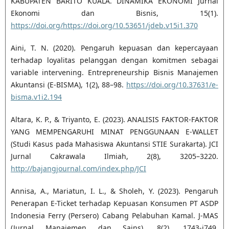
KABUPATEN BARITO KUALA. DINAMIKA EKONOMI Jurnal
Ekonomi dan Bisnis, 15(1).
https://doi.org/https://doi.org/10.53651/jdeb.v15i1.370
Aini, T. N. (2020). Pengaruh kepuasan dan kepercayaan
terhadap loyalitas pelanggan dengan komitmen sebagai
variable intervening. Entrepreneurship Bisnis Manajemen
Akuntansi (E-BISMA), 1(2), 88–98.
https://doi.org/10.37631/e-
bisma.v1i2.194
Altara, K. P., & Triyanto, E. (2023). ANALISIS FAKTOR-FAKTOR
YANG MEMPENGARUHI MINAT PENGGUNAAN E-WALLET
(Studi Kasus pada Mahasiswa Akuntansi STIE Surakarta). JCI
Jurnal Cakrawala Ilmiah, 2(8), 3205–3220.
http://bajangjournal.com/index.php/JCI
Annisa, A., Mariatun, I. L., & Sholeh, Y. (2023). Pengaruh
Penerapan E-Ticket terhadap Kepuasan Konsumen PT ASDP
Indonesia Ferry (Persero) Cabang Pelabuhan Kamal. J-MAS
(Jurnal Manajemen dan Sains), 8(2), 1743-i749.