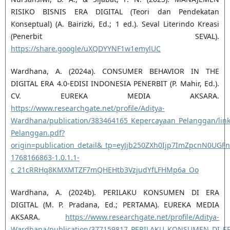
RISIKO BISNIS ERA DIGITAL (Teori dan Pendekatan
Konseptual) (A. Bairizki, Ed.; 1 ed.). Seval Literindo Kreasi
(Penerbit SEVAL).
https://share.google/uXQDYYNF1w1emylUC
Wardhana, A. (2024a). CONSUMER BEHAVIOR IN THE
DIGITAL ERA 4.0-EDISI INDONESIA PENERBIT (P. Mahir, Ed.).
CV. EUREKA MEDIA AKSARA.
https://www.researchgate.net/profile/Aditya-
Wardhana/publication/383464165_Kepercayaan_Pelanggan/lin
Pelanggan.pdf?
origin=publication_detail&_tp=eyJjb250ZXh0Ijp7ImZpcnN0
1768166863-1.0.1.1-
c_21cRRHq8KMXMTZF7mQHEHtb3VzjudYfLFHMp6a_Oo
Wardhana, A. (2024b). PERILAKU KONSUMEN DI ERA
DIGITAL (M. P. Pradana, Ed.; PERTAMA). EUREKA MEDIA
AKSARA.
https://www.researchgate.net/profile/Aditya-
Wardhana/publication/377159817_PERILAKU_KONSUMEN_DI_ER