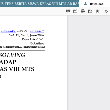
PENGARUH MODEL DOUBLE LOOP PROBLEM SOLVING BERBANTUAN MEDIA PHOTO STORY TERHADAP KEMAMPUAN MENULIS TEKS BERITA SISWA KELAS VIII MTS AR-RASYID SEI RENGGAS T.A 2025/2026
Download