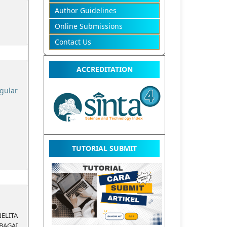
Author Guidelines
Online Submissions
Contact Us
ACCREDITATION
gular
TUTORIAL SUBMIT
LITA
BAGAI