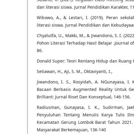
dan literasi siswa. Jurnal Pendidikan Karakter, 11
Wibowo, A., & Lestari, I. (2019). Peran sek
literasi siswa. Jurnal Pendidikan dan Kebudayaan
Chyalutfa, U., Makki, M., & Jiwandono, S. I. (
Pohon Literasi Terhadap Hasil Belajar .Journal o
86.
Donald Super: Teori Rentang Hidup dan Ruang H
Setiawan, H., Aji, S. M., Oktaviyanti, I.,
Jiwandono, I. S., Rosyidah, A. NGunayasa, I.
Bacaan Berbasis Augmented Reality Untuk Ger
Brilliant: Jurnal Riset Dan Konseptual, 146-156.
Radiusman, Gunayasa, I. K., Sudirman, Jael
Penyuluhan Tentang Menulis Karya Tulis I
Kecamatan Gerung Lombok Barat Tahun 2021. 
Masyarakat Berkemajuan, 136-140