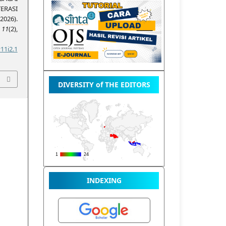
ERASI
2026).
,
11
(2),
11i2.1
DIVERSITY of THE EDITORS
INDEXING