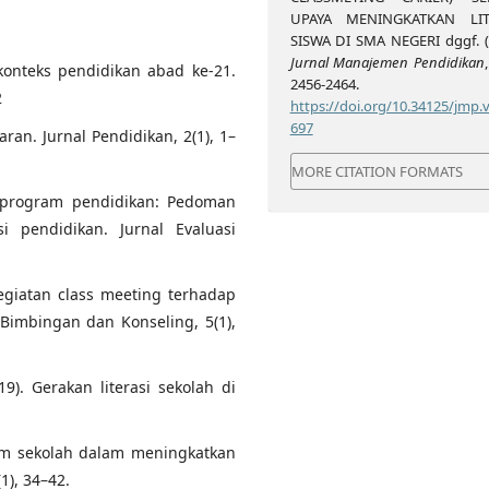
UPAYA MENINGKATKAN LIT
SISWA DI SMA NEGERI dggf. (
Jurnal Manajemen Pendidikan
 konteks pendidikan abad ke-21.
2456-2464.
2
https://doi.org/10.34125/jmp.v
697
ran. Jurnal Pendidikan, 2(1), 1–
MORE CITATION FORMATS
asi program pendidikan: Pedoman
i pendidikan. Jurnal Evaluasi
 kegiatan class meeting terhadap
Bimbingan dan Konseling, 5(1),
9). Gerakan literasi sekolah di
gram sekolah dalam meningkatkan
1), 34–42.