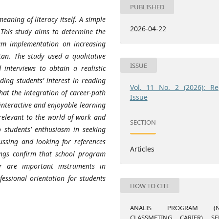
PUBLISHED
meaning of literacy itself. A simple
2026-04-22
. This study aims to determine the
ram implementation on increasing
an. The study used a qualitative
ISSUE
interviews to obtain a realistic
ding students’ interest in reading
Vol. 11 No. 2 (2026): Re
hat the integration of career-path
Issue
 interactive and enjoyable learning
 relevant to the world of work and
SECTION
o students’ enthusiasm in seeking
ussing and looking for references
Articles
dings confirm that school program
r are important instruments in
fessional orientation for students
HOW TO CITE
ANALIS PROGRAM (NE
CLASSMETING CARIER) SE