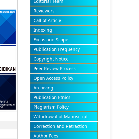
Editorial Team
Reviewers
Call of Article
Indexing
Focus and Scope
Publication Frequency
Copyright Notice
Peer Review Process
Open Access Policy
Archiving
Publication Etnics
Plagiarism Policy
Withdrawal of Manuscript
Correction and Retraction
Author Fees