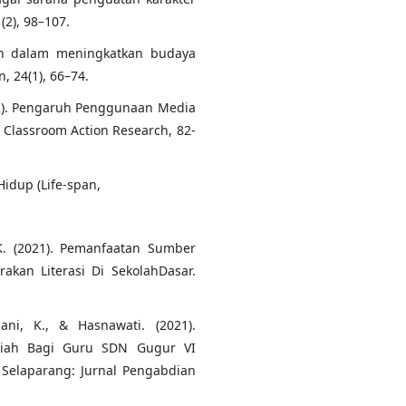
(2), 98–107.
olah dalam meningkatkan budaya
, 24(1), 66–74.
2022). Pengaruh Penggunaan Media
f Classroom Action Research, 82-
idup (Life-span,
 K. (2021). Pemanfaatan Sumber
akan Literasi Di SekolahDasar.
ani, K., & Hasnawati. (2021).
lmiah Bagi Guru SDN Gugur VI
Selaparang: Jurnal Pengabdian