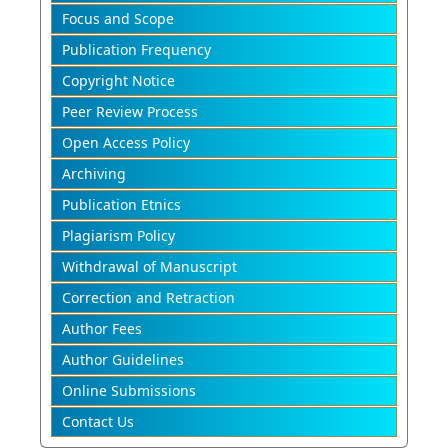
Focus and Scope
Publication Frequency
Copyright Notice
Peer Review Process
Open Access Policy
Archiving
Publication Etnics
Plagiarism Policy
Withdrawal of Manuscript
Correction and Retraction
Author Fees
Author Guidelines
Online Submissions
Contact Us