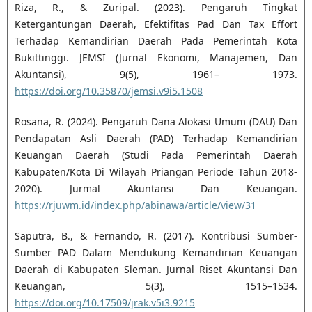
Riza, R., & Zuripal. (2023). Pengaruh Tingkat
Ketergantungan Daerah, Efektifitas Pad Dan Tax Effort
Terhadap Kemandirian Daerah Pada Pemerintah Kota
Bukittinggi. JEMSI (Jurnal Ekonomi, Manajemen, Dan
Akuntansi), 9(5), 1961– 1973.
https://doi.org/10.35870/jemsi.v9i5.1508
Rosana, R. (2024). Pengaruh Dana Alokasi Umum (DAU) Dan
Pendapatan Asli Daerah (PAD) Terhadap Kemandirian
Keuangan Daerah (Studi Pada Pemerintah Daerah
Kabupaten/Kota Di Wilayah Priangan Periode Tahun 2018-
2020). Jurmal Akuntansi Dan Keuangan.
https://rjuwm.id/index.php/abinawa/article/view/31
Saputra, B., & Fernando, R. (2017). Kontribusi Sumber-
Sumber PAD Dalam Mendukung Kemandirian Keuangan
Daerah di Kabupaten Sleman. Jurnal Riset Akuntansi Dan
Keuangan, 5(3), 1515–1534.
https://doi.org/10.17509/jrak.v5i3.9215