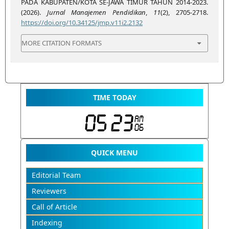
PADA KABUPATEN/KOTA SE-JAWA TIMUR TAHUN 2014-2023.
(2026).
Jurnal Manajemen Pendidikan
,
11
(2), 2705-2718.
https://doi.org/10.34125/jmp.v11i2.2132
MORE CITATION FORMATS
TIME TODAY
QUICK MENU
Editorial Team
Reviewers
Call of Article
Indexing