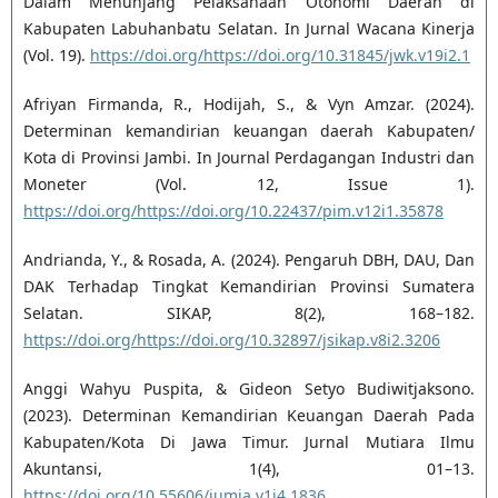
Dalam Menunjang Pelaksanaan Otonomi Daerah di
Kabupaten Labuhanbatu Selatan. In Jurnal Wacana Kinerja
(Vol. 19).
https://doi.org/https://doi.org/10.31845/jwk.v19i2.1
Afriyan Firmanda, R., Hodijah, S., & Vyn Amzar. (2024).
Determinan kemandirian keuangan daerah Kabupaten/
Kota di Provinsi Jambi. In Journal Perdagangan Industri dan
Moneter (Vol. 12, Issue 1).
https://doi.org/https://doi.org/10.22437/pim.v12i1.35878
Andrianda, Y., & Rosada, A. (2024). Pengaruh DBH, DAU, Dan
DAK Terhadap Tingkat Kemandirian Provinsi Sumatera
Selatan. SIKAP, 8(2), 168–182.
https://doi.org/https://doi.org/10.32897/jsikap.v8i2.3206
Anggi Wahyu Puspita, & Gideon Setyo Budiwitjaksono.
(2023). Determinan Kemandirian Keuangan Daerah Pada
Kabupaten/Kota Di Jawa Timur. Jurnal Mutiara Ilmu
Akuntansi, 1(4), 01–13.
https://doi.org/10.55606/jumia.v1i4.1836