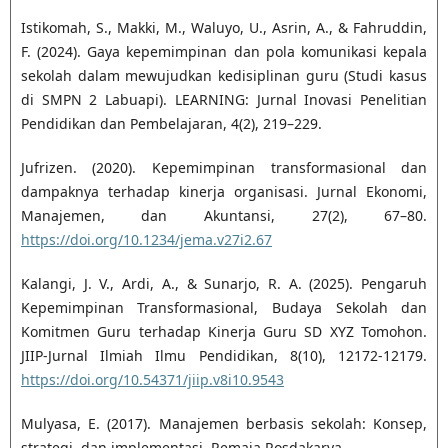
Istikomah, S., Makki, M., Waluyo, U., Asrin, A., & Fahruddin,
F. (2024). Gaya kepemimpinan dan pola komunikasi kepala
sekolah dalam mewujudkan kedisiplinan guru (Studi kasus
di SMPN 2 Labuapi). LEARNING: Jurnal Inovasi Penelitian
Pendidikan dan Pembelajaran, 4(2), 219–229.
Jufrizen. (2020). Kepemimpinan transformasional dan
dampaknya terhadap kinerja organisasi. Jurnal Ekonomi,
Manajemen, dan Akuntansi, 27(2), 67–80.
https://doi.org/10.1234/jema.v27i2.67
Kalangi, J. V., Ardi, A., & Sunarjo, R. A. (2025). Pengaruh
Kepemimpinan Transformasional, Budaya Sekolah dan
Komitmen Guru terhadap Kinerja Guru SD XYZ Tomohon.
JIIP-Jurnal Ilmiah Ilmu Pendidikan, 8(10), 12172-12179.
https://doi.org/10.54371/jiip.v8i10.9543
Mulyasa, E. (2017). Manajemen berbasis sekolah: Konsep,
strategi, dan implementasi. Remaja Rosdakarya.