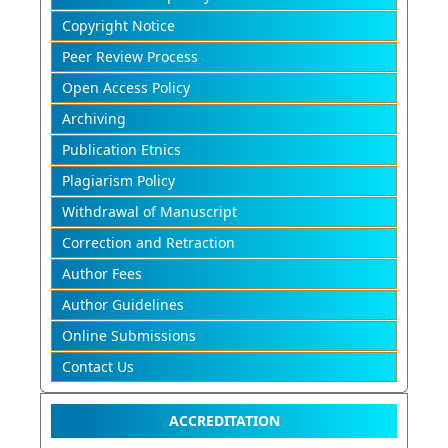
Copyright Notice
Peer Review Process
Open Access Policy
Archiving
Publication Etnics
Plagiarism Policy
Withdrawal of Manuscript
Correction and Retraction
Author Fees
Author Guidelines
Online Submissions
Contact Us
ACCREDITATION