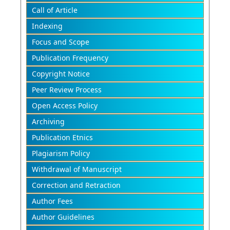
Call of Article
Indexing
Focus and Scope
Publication Frequency
Copyright Notice
Peer Review Process
Open Access Policy
Archiving
Publication Etnics
Plagiarism Policy
Withdrawal of Manuscript
Correction and Retraction
Author Fees
Author Guidelines