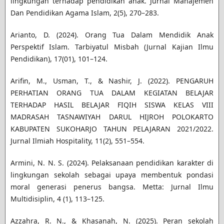
lingkungan terhadap pendidikan anak. Jurnal Manajemen
Dan Pendidikan Agama Islam, 2(5), 270–283.
Arianto, D. (2024). Orang Tua Dalam Mendidik Anak
Perspektif Islam. Tarbiyatul Misbah (Jurnal Kajian Ilmu
Pendidikan), 17(01), 101–124.
Arifin, M., Usman, T., & Nashir, J. (2022). PENGARUH
PERHATIAN ORANG TUA DALAM KEGIATAN BELAJAR
TERHADAP HASIL BELAJAR FIQIH SISWA KELAS VIII
MADRASAH TASNAWIYAH DARUL HIJROH POLOKARTO
KABUPATEN SUKOHARJO TAHUN PELAJARAN 2021/2022.
Jurnal Ilmiah Hospitality, 11(2), 551–554.
Armini, N. N. S. (2024). Pelaksanaan pendidikan karakter di
lingkungan sekolah sebagai upaya membentuk pondasi
moral generasi penerus bangsa. Metta: Jurnal Ilmu
Multidisiplin, 4 (1), 113–125.
Azzahra, R. N., & Khasanah, N. (2025). Peran sekolah