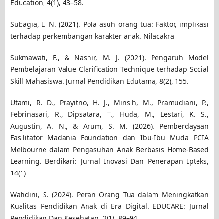
Education, 4(1), 43–58.
Subagia, I. N. (2021). Pola asuh orang tua: Faktor, implikasi
terhadap perkembangan karakter anak. Nilacakra.
Sukmawati, F., & Nashir, M. J. (2021). Pengaruh Model
Pembelajaran Value Clarification Technique terhadap Social
Skill Mahasiswa. Jurnal Pendidikan Edutama, 8(2), 155.
Utami, R. D., Prayitno, H. J., Minsih, M., Pramudiani, P.,
Febrinasari, R., Dipsatara, T., Huda, M., Lestari, K. S.,
Augustin, A. N., & Arum, S. M. (2026). Pemberdayaan
Fasilitator Madania Foundation dan Ibu-Ibu Muda PCIA
Melbourne dalam Pengasuhan Anak Berbasis Home-Based
Learning. Berdikari: Jurnal Inovasi Dan Penerapan Ipteks,
14(1).
Wahdini, S. (2024). Peran Orang Tua dalam Meningkatkan
Kualitas Pendidikan Anak di Era Digital. EDUCARE: Jurnal
Pendidikan Dan Kesehatan, 2(1), 89–94.