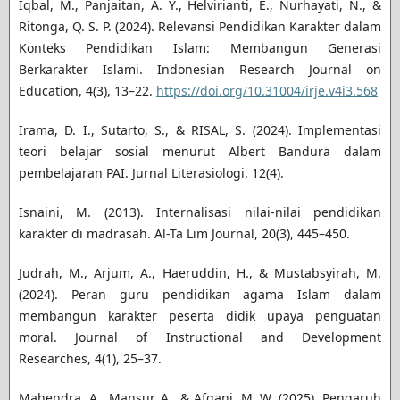
Iqbal, M., Panjaitan, A. Y., Helvirianti, E., Nurhayati, N., &
Ritonga, Q. S. P. (2024). Relevansi Pendidikan Karakter dalam
Konteks Pendidikan Islam: Membangun Generasi
Berkarakter Islami. Indonesian Research Journal on
Education, 4(3), 13–22.
https://doi.org/10.31004/irje.v4i3.568
Irama, D. I., Sutarto, S., & RISAL, S. (2024). Implementasi
teori belajar sosial menurut Albert Bandura dalam
pembelajaran PAI. Jurnal Literasiologi, 12(4).
Isnaini, M. (2013). Internalisasi nilai-nilai pendidikan
karakter di madrasah. Al-Ta Lim Journal, 20(3), 445–450.
Judrah, M., Arjum, A., Haeruddin, H., & Mustabsyirah, M.
(2024). Peran guru pendidikan agama Islam dalam
membangun karakter peserta didik upaya penguatan
moral. Journal of Instructional and Development
Researches, 4(1), 25–37.
Mahendra, A., Mansur, A., & Afgani, M. W. (2025). Pengaruh