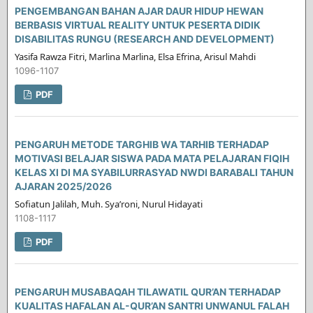
PENGEMBANGAN BAHAN AJAR DAUR HIDUP HEWAN
BERBASIS VIRTUAL REALITY UNTUK PESERTA DIDIK
DISABILITAS RUNGU (RESEARCH AND DEVELOPMENT)
Yasifa Rawza Fitri, Marlina Marlina, Elsa Efrina, Arisul Mahdi
1096-1107
PDF
PENGARUH METODE TARGHIB WA TARHIB TERHADAP
MOTIVASI BELAJAR SISWA PADA MATA PELAJARAN FIQIH
KELAS XI DI MA SYABILURRASYAD NWDI BARABALI TAHUN
AJARAN 2025/2026
Sofiatun Jalilah, Muh. Sya’roni, Nurul Hidayati
1108-1117
PDF
PENGARUH MUSABAQAH TILAWATIL QUR’AN TERHADAP
KUALITAS HAFALAN AL-QUR’AN SANTRI UNWANUL FALAH