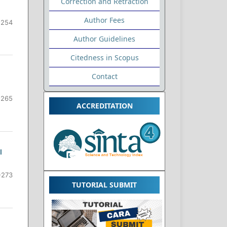
Correction and Retraction
Author Fees
-254
Author Guidelines
Citedness in Scopus
Contact
-265
ACCREDITATION
I
-273
TUTORIAL SUBMIT