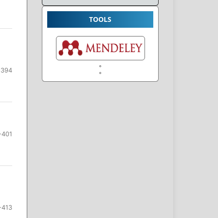
TOOLS
-394
-401
-413