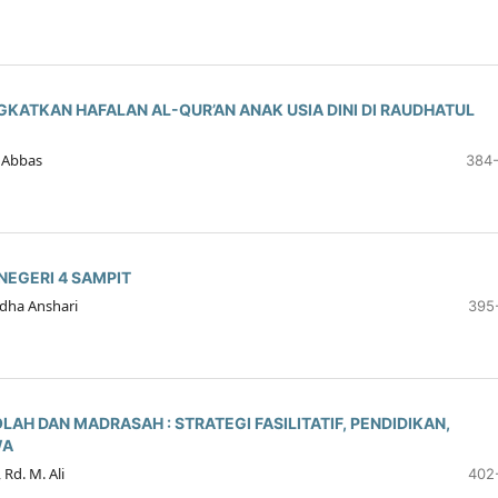
KATKAN HAFALAN AL-QUR’AN ANAK USIA DINI DI RAUDHATUL
n Abbas
384
NEGERI 4 SAMPIT
edha Anshari
395
AH DAN MADRASAH : STRATEGI FASILITATIF, PENDIDIKAN,
WA
Rd. M. Ali
402