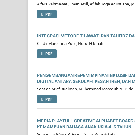
Alfera Rahmawati, Iman Azril, Afifah Yoga Agustiana, J
PDF
INTEGRASI METODE TILAWATI DAN TAHFIDZ D
Cindy Marcellina Putri, Nurul Hikmah
PDF
PENGEMBANGAN KEPEMIMPINAN INKLUSIF DAL
DIGITAL ANTARA SEKOLAH, PESANTREN, DAN
Septian Arief Budiman, Muhammad Mamduh Nuruddin,
PDF
MEDIA PLAYFULL CREATIVE ALPHABET BOARD
KEMAMPUAN BAHASA ANAK USIA 4-5 TAHUN
Setyaning Wiwik R, Evania Yafie, Wuri Astuti