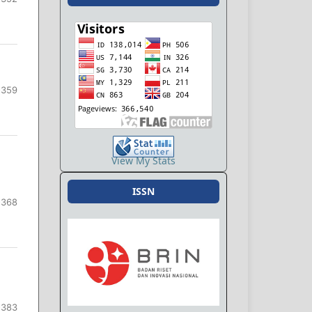
-359
View My Stats
ISSN
-368
-383