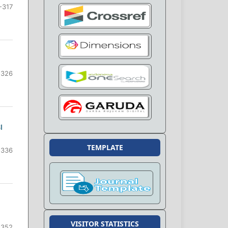
-317
-326
I
TEMPLATE
-336
VISITOR STATISTICS
-352