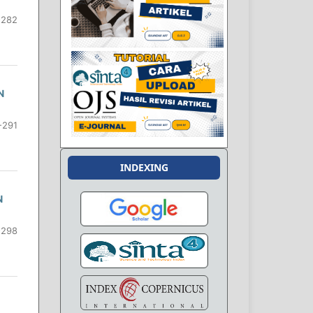
-282
N
-291
INDEXING
N
-298