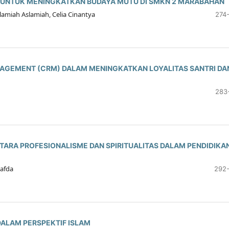
I UNTUK MENINGKATKAN BUDAYA MUTU DI SMKN 2 MARABAHAN
Aslamiah Aslamiah, Celia Cinantya
274
NAGEMENT (CRM) DALAM MENINGKATKAN LOYALITAS SANTRI DA
283
NTARA PROFESIONALISME DAN SPIRITUALITAS DALAM PENDIDIKA
Wafda
292
ALAM PERSPEKTIF ISLAM